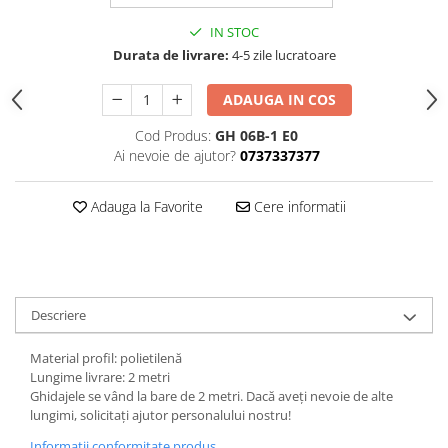
IN STOC
Durata de livrare:
4-5 zile lucratoare
ADAUGA IN COS
Cod Produs:
GH 06B-1 E0
Ai nevoie de ajutor?
0737337377
Adauga la Favorite
Cere informatii
Descriere
Material profil: polietilenă
Lungime livrare: 2 metri
Ghidajele se vând la bare de 2 metri. Dacă aveți nevoie de alte
lungimi, solicitați ajutor personalului nostru!
Informatii conformitate produs