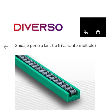
FILAMENTE 3D
PETG
PLA
ABS
Ghidaje pentru lant tip E (variante multiple)
ASA
SILK
TPU
HIPS
PMMA
MULTIMATERIAL