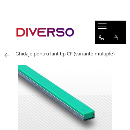
FILAMENTE 3D
PETG
PLA
ABS
Ghidaje pentru lant tip CF (variante multiple)
ASA
SILK
TPU
HIPS
PMMA
MULTIMATERIAL