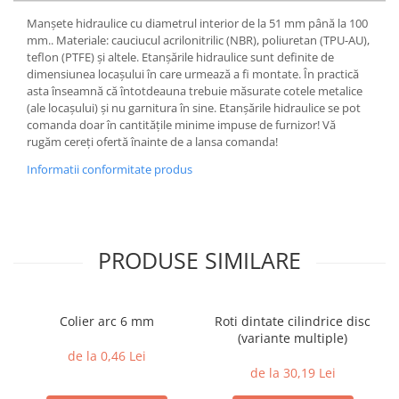
Manșete hidraulice cu diametrul interior de la 51 mm până la 100
mm.. Materiale: cauciucul acrilonitrilic (NBR), poliuretan (TPU-AU),
teflon (PTFE) și altele. Etanșările hidraulice sunt definite de
dimensiunea locașului în care urmează a fi montate. În practică
asta înseamnă că întotdeauna trebuie măsurate cotele metalice
(ale locașului) și nu garnitura în sine. Etanșările hidraulice se pot
comanda doar în cantitățile minime impuse de furnizor! Vă
rugăm cereți ofertă înainte de a lansa comanda!
Informatii conformitate produs
PRODUSE SIMILARE
Colier arc 6 mm
Roti dintate cilindrice disc
(variante multiple)
de la 0,46 Lei
de la 30,19 Lei