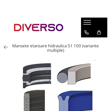
FILAMENTE 3D
PETG
PLA
ABS
Mansete etansare hidraulica 51 100 (variante
ASA
multiple)
SILK
TPU
HIPS
PMMA
MULTIMATERIAL