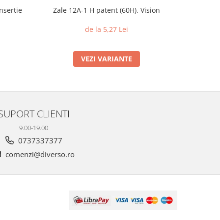
nsertie
Zale 12A-1 H patent (60H), Vision
Piulite c
din 
de la 5,27 Lei
VEZI VARIANTE
SUPORT CLIENTI
9.00-19.00
0737337377
comenzi@diverso.ro