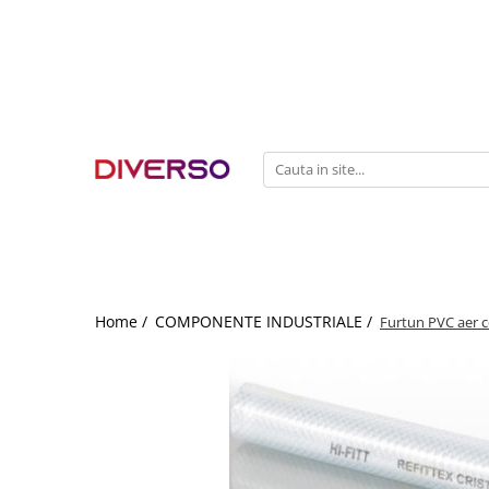
FILAMENTE 3D
PETG
PLA
ABS
ASA
SILK
TPU
HIPS
Home /
COMPONENTE INDUSTRIALE /
Furtun PVC aer c
PMMA
MULTIMATERIAL