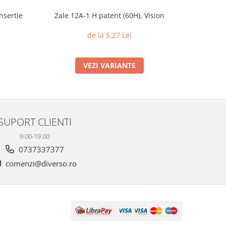
nsertie
Zale 12A-1 H patent (60H), Vision
Piulite c
din 
de la 5,27 Lei
VEZI VARIANTE
SUPORT CLIENTI
9.00-19.00
0737337377
comenzi@diverso.ro