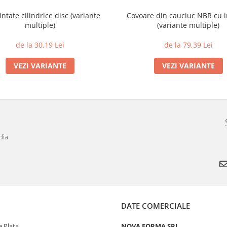
intate cilindrice disc (variante
Covoare din cauciuc NBR cu i
multiple)
(variante multiple)
de la 30,19 Lei
de la 79,39 Lei
VEZI VARIANTE
VEZI VARIANTE
dia
DATE COMERCIALE
 Plata
NOVA FORMA SRL