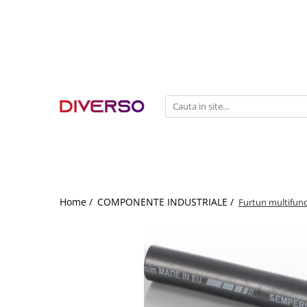
FILAMENTE 3D
PETG
PLA
ABS
ASA
SILK
TPU
HIPS
Home /
COMPONENTE INDUSTRIALE /
Furtun multifu
PMMA
MULTIMATERIAL