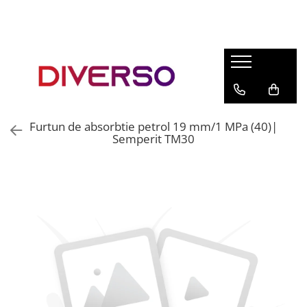
FILAMENTE 3D
PETG
PLA
ABS
Furtun de absorbtie petrol 19 mm/1 MPa (40)|
ASA
Semperit TM30
SILK
TPU
HIPS
PMMA
MULTIMATERIAL