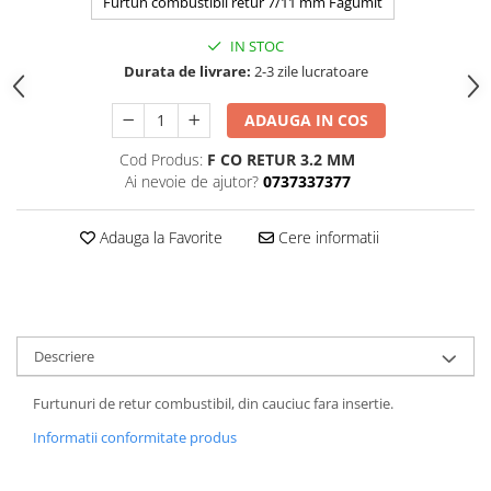
Furtun combustibil retur 7/11 mm Fagumit
IN STOC
Durata de livrare:
2-3 zile lucratoare
ADAUGA IN COS
Cod Produs:
F CO RETUR 3.2 MM
Ai nevoie de ajutor?
0737337377
Adauga la Favorite
Cere informatii
Descriere
Furtunuri de retur combustibil, din cauciuc fara insertie.
Informatii conformitate produs