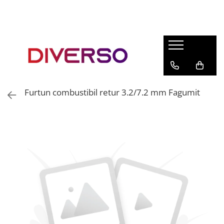
FILAMENTE 3D
PETG
PLA
ABS
Furtun combustibil retur 3.2/7.2 mm Fagumit
ASA
SILK
TPU
HIPS
PMMA
MULTIMATERIAL