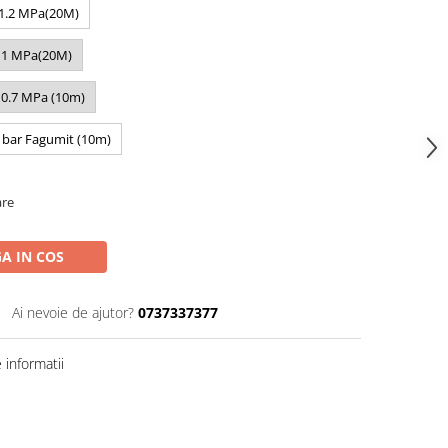
/1.2 MPa(20M)
/ 1 MPa(20M)
 0.7 MPa (10m)
 bar Fagumit (10m)
are
A IN COS
Ai nevoie de ajutor?
0737337377
informatii