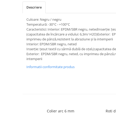
Descriere
Culoare: Negru / negru
Temperatură: -30°C - +100°C
Caracteristici: Interior: EPDM/SBR negru, netedInserție: țes
(capacitatea de încărcare a vidului: 6,3m/ H2O)Exterior: 
imprimeu de pânză,rezistent la abraziune și la intemperii
Interior: EPDM/SBR negru, neted
Inserție: țesut textil cu sârmă dublă de oțel,(capacitatea d
Exterior: EPDM/SBR negru, neted, cu imprimeu de pânză,rez
intemperii
Informatii conformitate produs
Colier arc 6 mm
Roti d