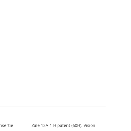
nsertie
Zale 12A-1 H patent (60H), Vision
Piulite c
din 