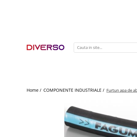
FILAMENTE 3D
PETG
PLA
ABS
ASA
SILK
TPU
HIPS
Home /
COMPONENTE INDUSTRIALE /
Furtun apa de a
PMMA
MULTIMATERIAL