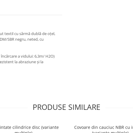
ut textil cu sârmă dublă de oțel,
EPDM/SBR negru, neted, cu
e încărcare a vidului: 6,3m/ H2O)
istent la abraziune și la
PRODUSE SIMILARE
intate cilindrice disc (variante
Covoare din cauciuc NBR cu i
multiple)
(variante multiple)