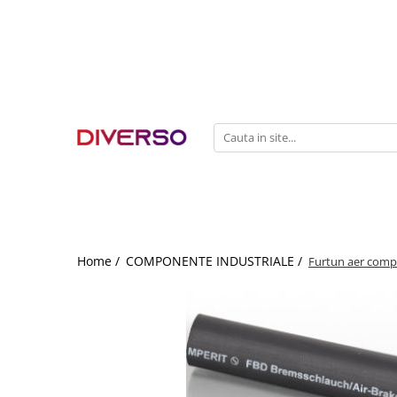
FILAMENTE 3D
PETG
PLA
ABS
ASA
SILK
TPU
HIPS
Home /
COMPONENTE INDUSTRIALE /
Furtun aer comp
PMMA
MULTIMATERIAL