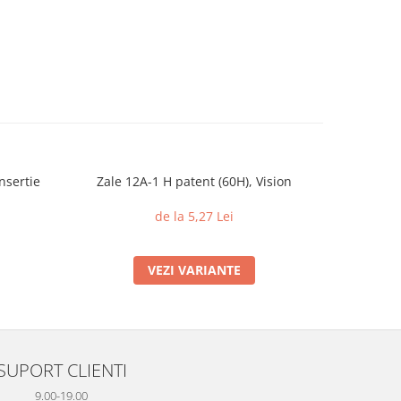
nsertie
Zale 12A-1 H patent (60H), Vision
Piulite c
din 
de la 5,27 Lei
VEZI VARIANTE
SUPORT CLIENTI
9.00-19.00