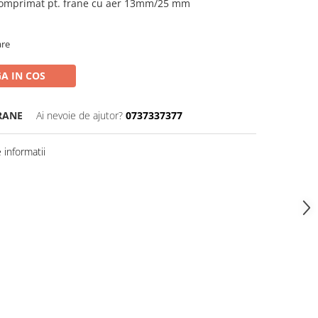
comprimat pt. frane cu aer 13mm/25 mm
are
A IN COS
RANE
Ai nevoie de ajutor?
0737337377
informatii