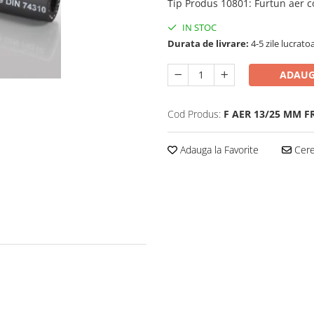
Tip Produs 10801
:
Furtun aer 
IN STOC
Durata de livrare:
4-5 zile lucrato
ADAUG
Cod Produs:
F AER 13/25 MM F
Adauga la Favorite
Cere 