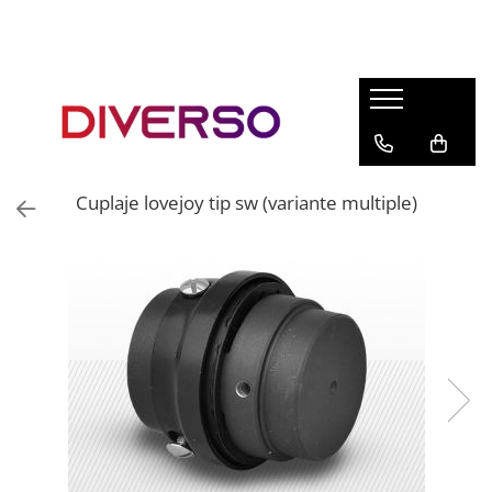
FILAMENTE 3D
PETG
PLA
ABS
Cuplaje lovejoy tip sw (variante multiple)
ASA
SILK
TPU
HIPS
PMMA
MULTIMATERIAL