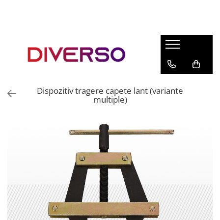
FILAMENTE 3D
PETG
PLA
ABS
Dispozitiv tragere capete lant (variante
ASA
multiple)
SILK
TPU
HIPS
PMMA
MULTIMATERIAL