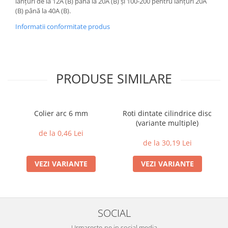
lanțuri de la 12A (B) până la 20A (B) și 100-200 pentru lanțuri 20A
(B) până la 40A (B).
Informatii conformitate produs
PRODUSE SIMILARE
Colier arc 6 mm
Roti dintate cilindrice disc
(variante multiple)
de la 0,46 Lei
de la 30,19 Lei
VEZI VARIANTE
VEZI VARIANTE
SOCIAL
Urmareste-ne in social media