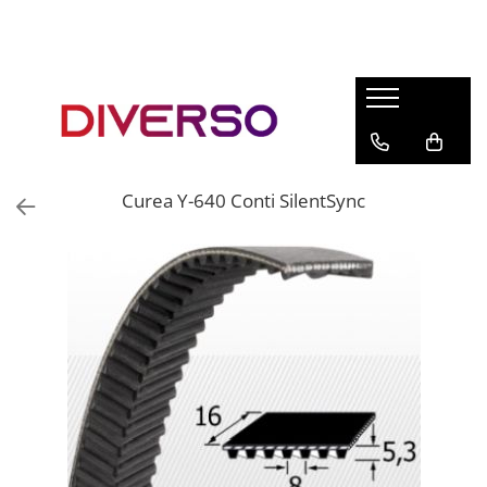
FILAMENTE 3D
PETG
PLA
ABS
Curea Y-640 Conti SilentSync
ASA
SILK
TPU
HIPS
PMMA
MULTIMATERIAL