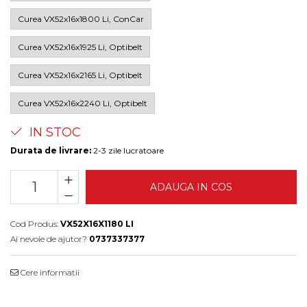
Curea VX52x16x1800 Li, ConCar
Curea VX52x16x1925 Li, Optibelt
Curea VX52x16x2165 Li, Optibelt
Curea VX52x16x2240 Li, Optibelt
IN STOC
Durata de livrare:
2-3 zile lucratoare
ADAUGA IN COS
Cod Produs:
VX52X16X1180 LI
Ai nevoie de ajutor?
0737337377
Cere informatii