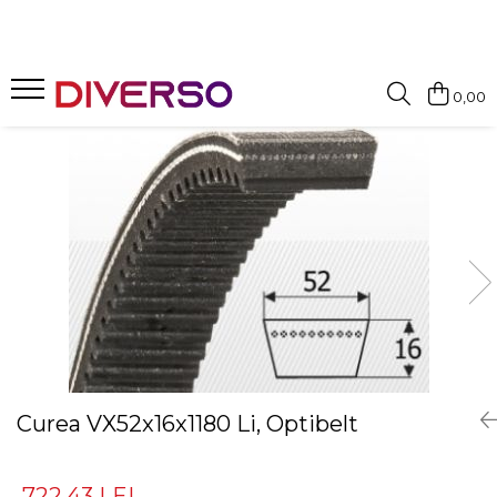
FILAMENTE 3D
0,00
PETG
PLA
ABS
ASA
SILK
TPU
HIPS
PMMA
MULTIMATERIAL
Curea VX52x16x1180 Li, Optibelt
722,43 LEI