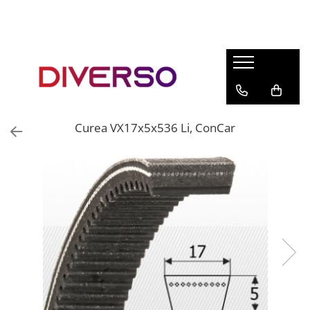
FILAMENTE 3D
PETG
PLA
ABS
Curea VX17x5x536 Li, ConCar
ASA
SILK
TPU
HIPS
PMMA
MULTIMATERIAL