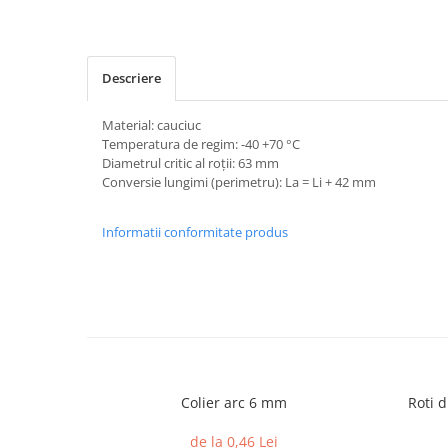
Descriere
Material: cauciuc
Temperatura de regim: -40 +70 °C
Diametrul critic al roții: 63 mm
Conversie lungimi (perimetru): La = Li + 42 mm
Informatii conformitate produs
Colier arc 6 mm
Roti d
de la 0,46 Lei