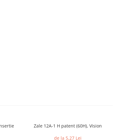
nsertie
Zale 12A-1 H patent (60H), Vision
Piulite c
din 
de la 5,27 Lei