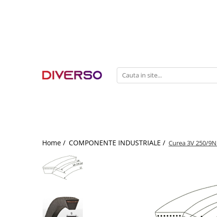
FILAMENTE 3D
PETG
PLA
ABS
ASA
SILK
TPU
HIPS
Home /
COMPONENTE INDUSTRIALE /
Curea 3V 250/9N 
PMMA
MULTIMATERIAL