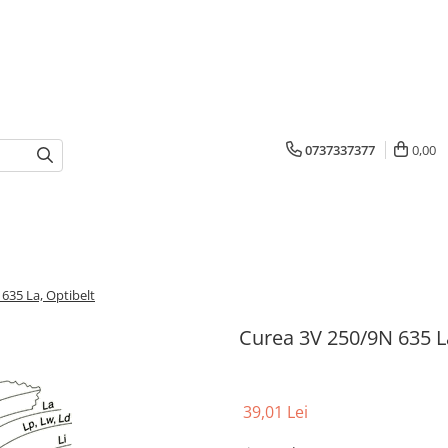
0737337377
0,00
635 La, Optibelt
Curea 3V 250/9N 635 La
39,01 Lei