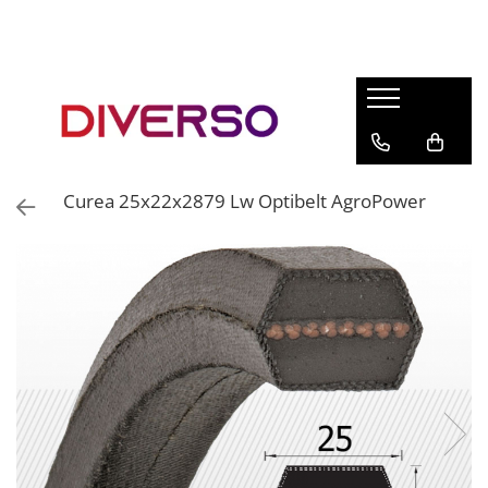
FILAMENTE 3D
PETG
PLA
ABS
Curea 25x22x2879 Lw Optibelt AgroPower
ASA
SILK
TPU
HIPS
PMMA
MULTIMATERIAL