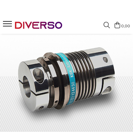
FILAMENTE 3D
0,00
PETG
PLA
ABS
ASA
SILK
TPU
HIPS
PMMA
MULTIMATERIAL