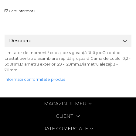
Cere informatii
Descriere
Limitator de moment / cuplaj de siguranță fără jocCu butuc
crestat pentru o asamblare rapidă și ușoară.Gama de cuplu: 0,2 -
500Nm.Diametru exterior: 29 - 129mm.Diametru alezaj: 3 -
70mm.
Informatii conformitate produs
MAGAZINUL MEU
CLIENTI
DATE COMERCIALE