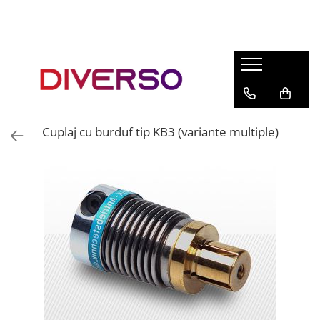
FILAMENTE 3D
PETG
PLA
ABS
Cuplaj cu burduf tip KB3 (variante multiple)
ASA
SILK
TPU
HIPS
PMMA
MULTIMATERIAL