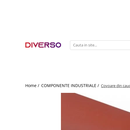
FILAMENTE 3D
PETG
PLA
ABS
ASA
SILK
TPU
HIPS
Home /
COMPONENTE INDUSTRIALE /
Covoare din cauci
PMMA
MULTIMATERIAL