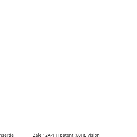
nsertie
Zale 12A-1 H patent (60H), Vision
Piulite c