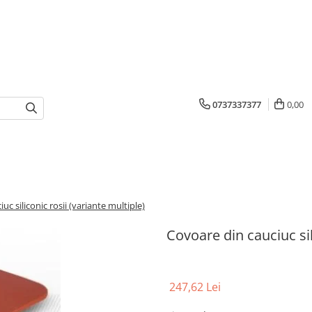
0737337377
0,00
uc siliconic rosii (variante multiple)
Covoare din cauciuc sil
247,62 Lei