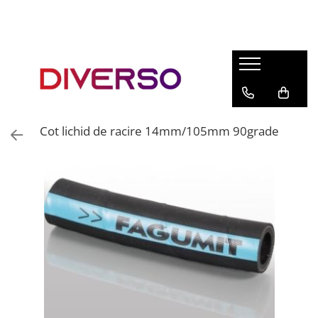
FILAMENTE 3D
PETG
PLA
ABS
Cot lichid de racire 14mm/105mm 90grade
ASA
SILK
TPU
HIPS
PMMA
MULTIMATERIAL