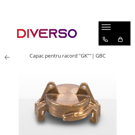
FILAMENTE 3D
PETG
PLA
ABS
Capac pentru racord "GK""| GBC
ASA
SILK
TPU
HIPS
PMMA
MULTIMATERIAL