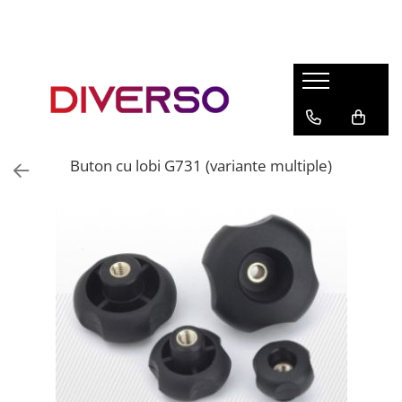
FILAMENTE 3D
PETG
PLA
ABS
Buton cu lobi G731 (variante multiple)
ASA
SILK
TPU
HIPS
PMMA
MULTIMATERIAL