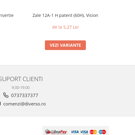
nsertie
Zale 12A-1 H patent (60H), Vision
Piulite c
din 
de la 5,27 Lei
VEZI VARIANTE
SUPORT CLIENTI
9.00-19.00
0737337377
comenzi@diverso.ro