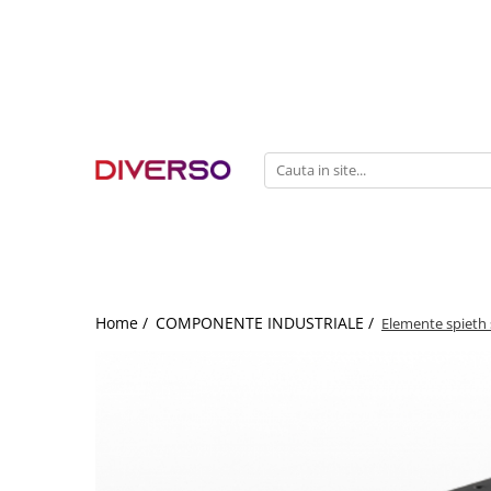
FILAMENTE 3D
PETG
PLA
ABS
ASA
SILK
TPU
HIPS
Home /
COMPONENTE INDUSTRIALE /
Elemente spieth 
PMMA
MULTIMATERIAL