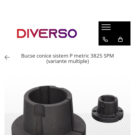
FILAMENTE 3D
PETG
PLA
ABS
Bucse conice sistem P metric 3825 SPM
ASA
(variante multiple)
SILK
TPU
HIPS
PMMA
MULTIMATERIAL