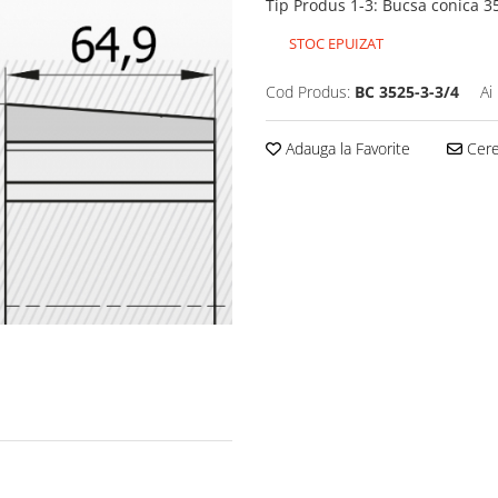
Tip Produs 1-3
:
Bucsa conica 3
STOC EPUIZAT
Cod Produs:
BC 3525-3-3/4
Ai
Adauga la Favorite
Cere 