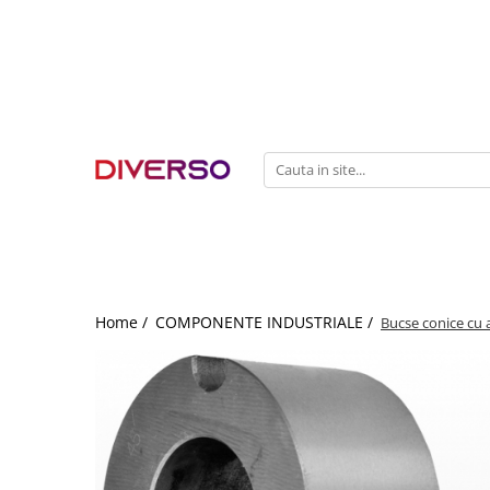
FILAMENTE 3D
PETG
PLA
ABS
ASA
SILK
TPU
HIPS
Home /
COMPONENTE INDUSTRIALE /
Bucse conice cu a
PMMA
MULTIMATERIAL