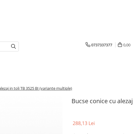
0737337377
0,00
lezaj in toli TB 3525 BI (variante multiple)
Bucse conice cu alezaj 
288,13 Lei