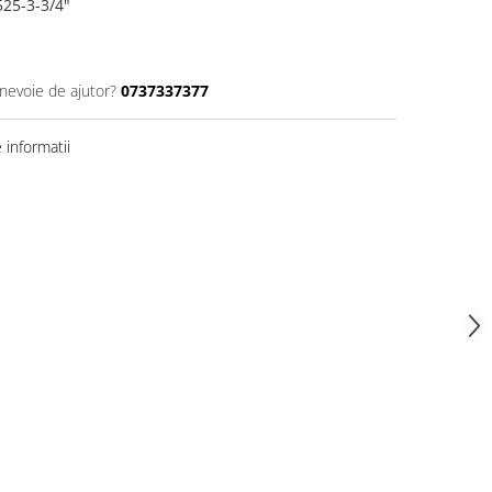
525-3-3/4"
 nevoie de ajutor?
0737337377
informatii