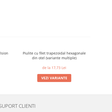
ision
Piulite cu filet trapezoidal hexagonale
Racord TW
din otel (variante multiple)
de la 17,73 Lei
VEZI VARIANTE
SUPORT CLIENTI