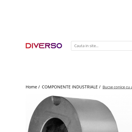
FILAMENTE 3D
PETG
PLA
ABS
ASA
SILK
TPU
HIPS
Home /
COMPONENTE INDUSTRIALE /
Bucse conice cu a
PMMA
MULTIMATERIAL