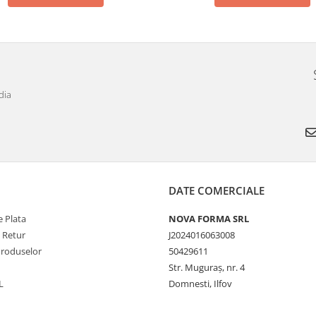
dia
DATE COMERCIALE
 Plata
NOVA FORMA SRL
e Retur
J2024016063008
Produselor
50429611
Str. Muguraș, nr. 4
L
Domnesti, Ilfov