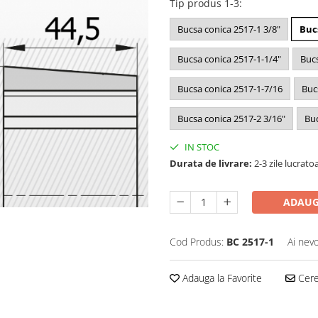
Tip produs 1-3
:
Bucsa conica 2517-1 3/8"
Buc
Bucsa conica 2517-1-1/4"
Bucs
Bucsa conica 2517-1-7/16
Buc
Bucsa conica 2517-2 3/16"
Buc
IN STOC
Durata de livrare:
2-3 zile lucrato
ADAUG
Cod Produs:
BC 2517-1
Ai nevo
Adauga la Favorite
Cere 