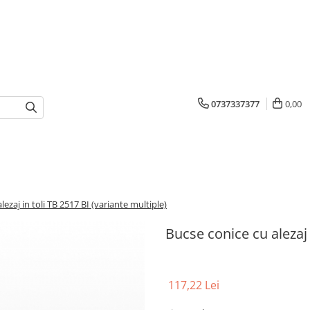
0737337377
0,00
lezaj in toli TB 2517 BI (variante multiple)
Bucse conice cu alezaj 
117,22 Lei