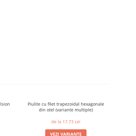
ision
Piulite cu filet trapezoidal hexagonale
Racord TW
din otel (variante multiple)
de la 17,73 Lei
VEZI VARIANTE