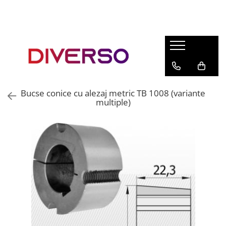
FILAMENTE 3D
PETG
PLA
ABS
Bucse conice cu alezaj metric TB 1008 (variante
ASA
multiple)
SILK
TPU
HIPS
PMMA
MULTIMATERIAL