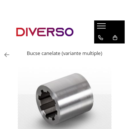
FILAMENTE 3D
PETG
PLA
ABS
Bucse canelate (variante multiple)
ASA
SILK
TPU
HIPS
PMMA
MULTIMATERIAL