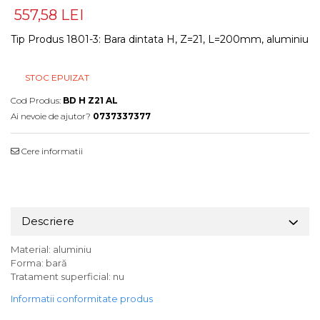
557,58 LEI
Tip Produs 1801-3
:
Bara dintata H, Z=21, L=200mm, aluminiu
STOC EPUIZAT
Cod Produs:
BD H Z21 AL
Ai nevoie de ajutor?
0737337377
Cere informatii
Descriere
Material: aluminiu
Forma: bară
Tratament superficial: nu
Informatii conformitate produs