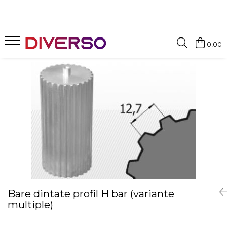
FILAMENTE 3D
0,00
PETG
PLA
ABS
ASA
SILK
TPU
HIPS
PMMA
MULTIMATERIAL
Bare dintate profil H bar (variante
multiple)