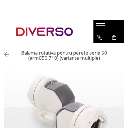
FILAMENTE 3D
PETG
PLA
ABS
Balama rotativa pentru perete seria 50
ASA
(arm050 710) (variante multiple)
SILK
TPU
HIPS
PMMA
MULTIMATERIAL