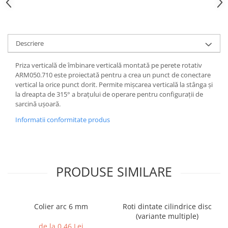
Descriere
Priza verticală de îmbinare verticală montată pe perete rotativ
ARM050.710 este proiectată pentru a crea un punct de conectare
vertical la orice punct dorit. Permite mișcarea verticală la stânga și
la dreapta de 315° a brațului de operare pentru configurații de
sarcină ușoară.
Informatii conformitate produs
PRODUSE SIMILARE
Colier arc 6 mm
Roti dintate cilindrice disc
(variante multiple)
de la 0,46 Lei