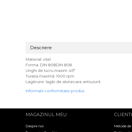
Descriere
Material: oțel
Forma: DIN 808DIN 808
Unghi de lucru maxim: 45°
Turația maximă: 1000 rpm
Lagăruire: lagăr de alunecare antiuzură
Informatii conformitate produs
MAGAZINUL MEU
CLIENT
Despre noi
Metode de