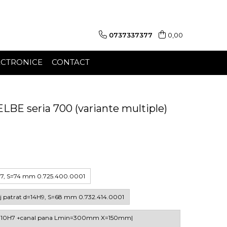
0737337377
0,00
ECTRONICE
CONTACT
ELBE seria 700 (variante multiple)
6H7, S=74 mm 0.725.400.0001
zaj patrat d=14H9, S=68 mm 0.732.414.0001
 d=10H7 +canal pana Lmin=300mm X=150mm|