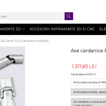
AMENTE 3D
ACCESORII IMPRIMANTE 3D SI CNC
EL
BE seria 700 (variante multiple)
Axe cardanice 
1.317,83 LEI
Tip produs 9001-2
:
Articulatie simpla d=1
Articulatie simpla, ale
Ax cardanic cu butuc
0.716.103.5104