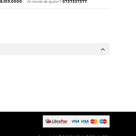
16.103.0000
Ai nevoie de ajutor?
0737337377