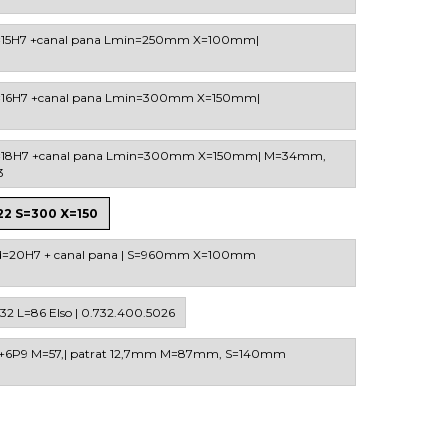
 d=15H7 +canal pana Lmin=250mm X=100mm|
 d=16H7 +canal pana Lmin=300mm X=150mm|
c d=18H7 +canal pana Lmin=300mm X=150mm| M=34mm,
3
22 S=300 X=150
ie d=20H7 + canal pana | S=960mm X=100mm
=32 L=86 Elso | 0.732.400.5026
H7+6P9 M=57,| patrat 12,7mm M=87mm, S=140mm