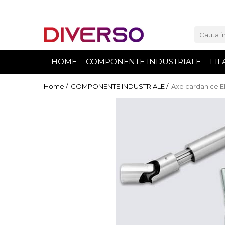
FILAMENTE 3D
PETG
HOME
COMPONENTE INDUSTRIALE
FIL
PLA
ABS
Home /
COMPONENTE INDUSTRIALE /
Axe cardanice EL
ASA
SILK
TPU
HIPS
PMMA
MULTIMATERIAL