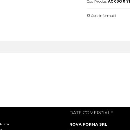
Cod Produs:
AC 03G 0.7
Cere informatii
I
DATE COMERCIALE
 Plata
NOVA FORMA SRL