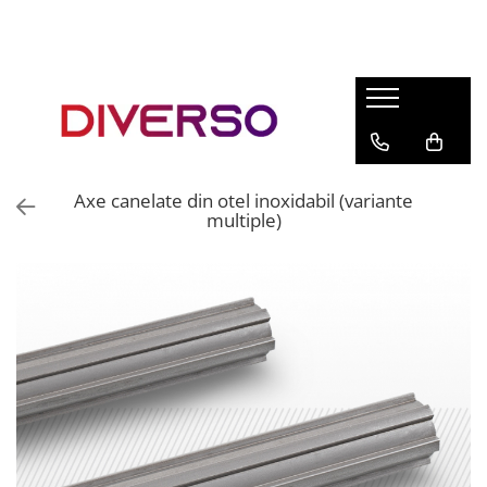
FILAMENTE 3D
PETG
PLA
ABS
Axe canelate din otel inoxidabil (variante
ASA
multiple)
SILK
TPU
HIPS
PMMA
MULTIMATERIAL