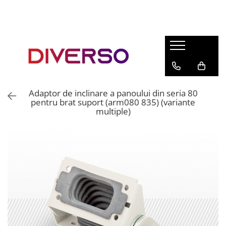
FILAMENTE 3D
PETG
PLA
ABS
Adaptor de inclinare a panoului din seria 80
ASA
pentru brat suport (arm080 835) (variante
multiple)
SILK
TPU
HIPS
PMMA
MULTIMATERIAL