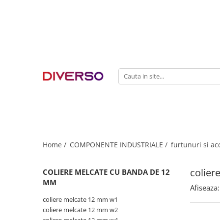
FILAMENTE 3D
PETG
PLA
ABS
ASA
SILK
TPU
HIPS
Home /
COMPONENTE INDUSTRIALE /
furtunuri si ac
PMMA
colier
COLIERE MELCATE CU BANDA DE 12
MULTIMATERIAL
MM
Afiseaza:
coliere melcate 12 mm w1
coliere melcate 12 mm w2