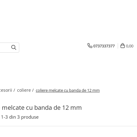
0737337377
0,00
cesorii /
coliere /
coliere melcate cu banda de 12 mm
e melcate cu banda de 12 mm
1-
3
din
3
produse