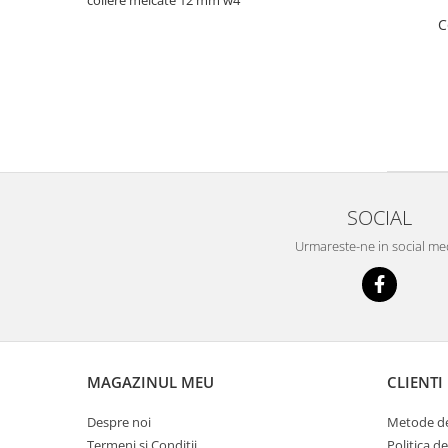
coliere melcate 12 mm w4
C
SOCIAL
Urmareste-ne in social me
MAGAZINUL MEU
CLIENTI
Despre noi
Metode de
Termeni si Conditii
Politica d