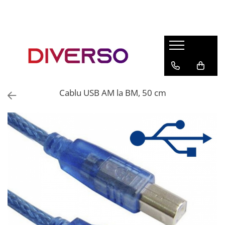
FILAMENTE 3D
PETG
PLA
ABS
Cablu USB AM la BM, 50 cm
ASA
SILK
TPU
HIPS
PMMA
MULTIMATERIAL