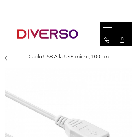
FILAMENTE 3D
PETG
PLA
ABS
Cablu USB A la USB micro, 100 cm
ASA
SILK
TPU
HIPS
PMMA
MULTIMATERIAL