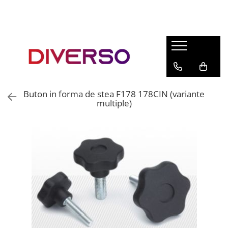
FILAMENTE 3D
PETG
PLA
ABS
Buton in forma de stea F178 178CIN (variante
ASA
multiple)
SILK
TPU
HIPS
PMMA
MULTIMATERIAL