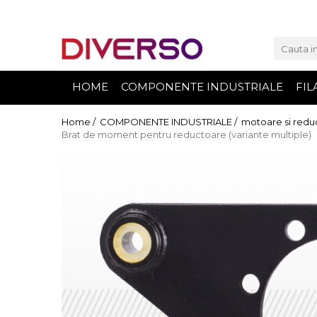
FILAMENTE 3D
PETG
HOME
COMPONENTE INDUSTRIALE
FIL
PLA
ABS
Home /
COMPONENTE INDUSTRIALE /
motoare si redu
Brat de moment pentru reductoare (variante multiple)
ASA
SILK
TPU
HIPS
PMMA
MULTIMATERIAL