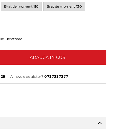
Brat de moment 110
Brat de moment 130
ile lucratoare
ADAUGA IN COS
025
Ai nevoie de ajutor?
0737337377