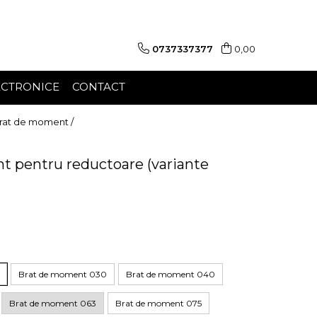
0737337377
0,00
ECTRONICE
CONTACT
rat de moment /
 pentru reductoare (variante
Brat de moment 030
Brat de moment 040
Brat de moment 063
Brat de moment 075