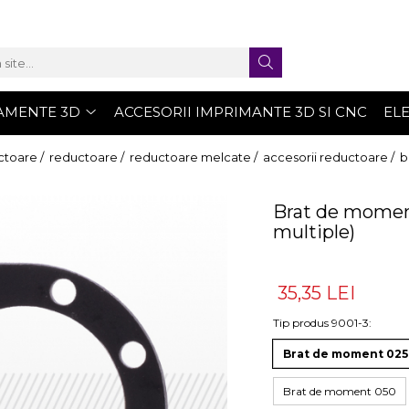
AMENTE 3D
ACCESORII IMPRIMANTE 3D SI CNC
EL
ctoare /
reductoare /
reductoare melcate /
accesorii reductoare /
b
Brat de moment
multiple)
35,35 LEI
Tip produs 9001-3
:
Brat de moment 025
Brat de moment 050