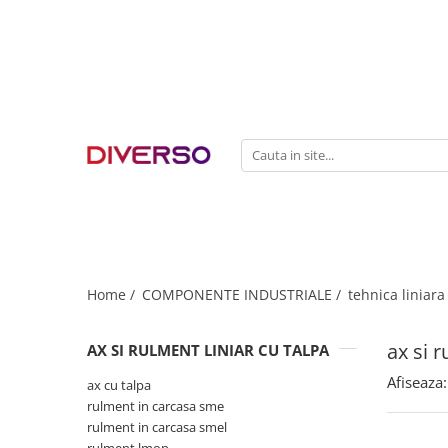
FILAMENTE 3D
PETG
PLA
ABS
ASA
SILK
TPU
HIPS
Home /
COMPONENTE INDUSTRIALE /
tehnica liniara
PMMA
ax si r
AX SI RULMENT LINIAR CU TALPA
MULTIMATERIAL
Afiseaza:
ax cu talpa
rulment in carcasa sme
rulment in carcasa smel