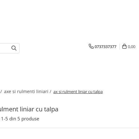
0737337377
0,00
 /
axe si rulmenti liniari /
ax si rulment liniar cu talpa
ulment liniar cu talpa
1-
5
din
5
produse