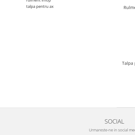
rulment lmop
talpa pentru ax
Rulme
SOCIAL
Urmareste-ne in social me