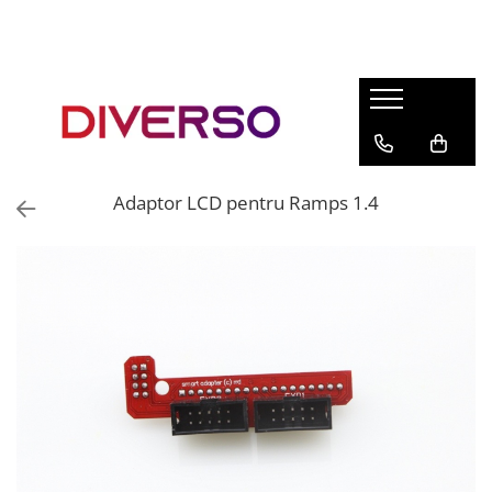
FILAMENTE 3D
PETG
PLA
ABS
Adaptor LCD pentru Ramps 1.4
ASA
SILK
TPU
HIPS
PMMA
MULTIMATERIAL